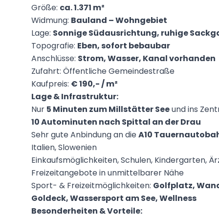
Größe:
ca. 1.371 m²
Widmung:
Bauland – Wohngebiet
Lage:
Sonnige Südausrichtung, ruhige Sackg
Topografie:
Eben, sofort bebaubar
Anschlüsse:
Strom, Wasser, Kanal vorhanden
Zufahrt: Öffentliche Gemeindestraße
Kaufpreis:
€ 190,- / m²
Lage & Infrastruktur:
Nur
5 Minuten zum Millstätter See
und ins Zen
10 Autominuten nach Spittal an der Drau
Sehr gute Anbindung an die
A10 Tauernautoba
Italien, Slowenien
Einkaufsmöglichkeiten, Schulen, Kindergarten, Ä
Freizeitangebote in unmittelbarer Nähe
Sport- & Freizeitmöglichkeiten:
Golfplatz, Wand
Goldeck, Wassersport am See, Wellness
Besonderheiten & Vorteile: