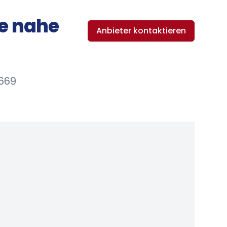
ge nahe
Anbieter kontaktieren
669