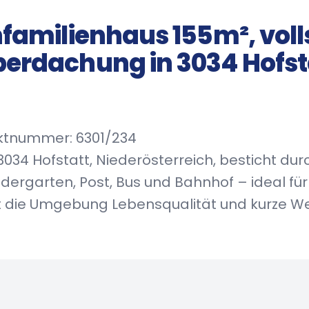
familienhaus 155m², volls
erdachung in 3034 Hofst
ektnummer: 6301/234
034 Hofstatt, Niederösterreich, besticht durc
ndergarten, Post, Bus und Bahnhof – ideal fü
die Umgebung Lebensqualität und kurze Weg