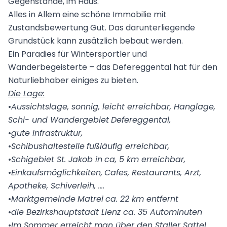
Gegenstände, im Haus.
Alles in Allem eine schöne Immobilie mit
Zustandsbewertung Gut. Das darunterliegende
Grundstück kann zusätzlich bebaut werden.
Ein Paradies für Wintersportler und
Wanderbegeisterte – das Defereggental hat für den
Naturliebhaber einiges zu bieten.
Die Lage:
•
Aussichtslage, sonnig, leicht erreichbar, Hanglage,
Schi- und Wandergebiet
Defereggental
,
•
gute Infrastruktur,
•
Schibushaltestelle
fußläufig erreichbar,
•
Schigebiet St. Jakob in
ca
, 5 km erreichbar,
•
Einkaufsmöglichkeiten,
Cafes
, Restaurants, Arzt,
Apotheke, Schiverleih, ….
•
Marktgemeinde
Matrei
ca. 22 km entfernt
•
die Bezirkshauptstadt Lienz ca. 35 Autominuten
•
Im Sommer erreicht man über den Staller Sattel