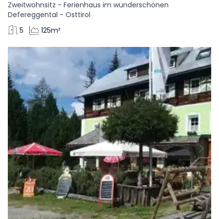
Zweitwohnsitz - Ferienhaus im wunderschönen
Defereggental - Osttirol
5
125m²