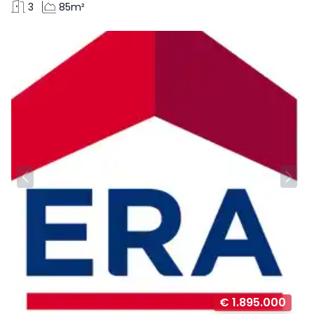
3
85m²
€ 1.895.000