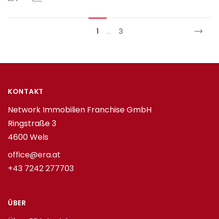
1
…
3
Footer
KONTAKT
Network Immobilien Franchise GmbH
Ringstraße 3
4600 Wels
office@era.at
+43 7242 277703
ÜBER