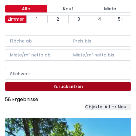
Alle
Kauf
Miete
Zimmer
1
2
3
4
5+
Zurücksetzen
58 Ergebnisse
Objekte: Alt -> Neu