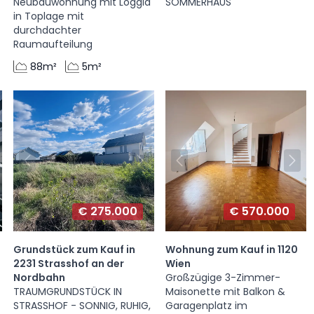
Neubauwohnung mit Loggia
SOMMERHAUS
in Toplage mit
durchdachter
Raumaufteilung
88m²
5m²
€ 275.000
€ 570.000
Grundstück zum Kauf in
Wohnung zum Kauf in 1120
2231 Strasshof an der
Wien
Nordbahn
Großzügige 3-Zimmer-
TRAUMGRUNDSTÜCK IN
Maisonette mit Balkon &
STRASSHOF - SONNIG, RUHIG,
Garagenplatz im