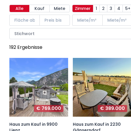
Alle
Kauf
Miete
Zimmer
1
2
3
4
5+
192 Ergebnisse
€ 769.000
€ 389.000
Haus zum Kauf in 9900
Haus zum Kauf in 2230
Lienz
Gänserndorf