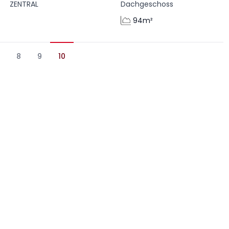
ZENTRAL
Dachgeschoss
94m²
7
8
9
10