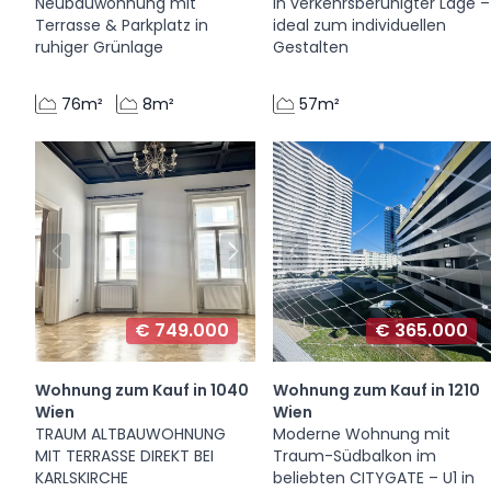
Neubauwohnung mit
in verkehrsberuhigter Lage –
Terrasse & Parkplatz in
ideal zum individuellen
ruhiger Grünlage
Gestalten
76m²
8m²
57m²
€ 749.000
€ 365.000
Wohnung zum Kauf in 1040
Wohnung zum Kauf in 1210
Wien
Wien
TRAUM ALTBAUWOHNUNG
Moderne Wohnung mit
MIT TERRASSE DIREKT BEI
Traum-Südbalkon im
KARLSKIRCHE
beliebten CITYGATE – U1 in