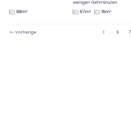
wenigen Gehminuten
88m²
67m²
16m²
Vorherige
1
…
6