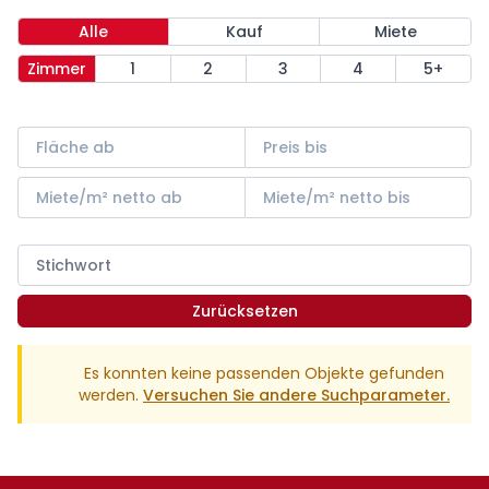
Alle
Kauf
Miete
Zimmer
1
2
3
4
5+
Zurücksetzen
Es konnten keine passenden Objekte gefunden
werden.
Versuchen Sie andere Suchparameter.