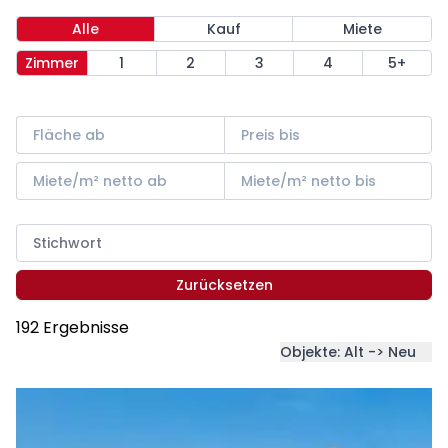
Alle
Kauf
Miete
Zimmer
1
2
3
4
5+
Zurücksetzen
192 Ergebnisse
Objekte: Alt -> Neu