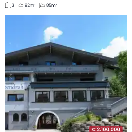
3
92m²
85m²
€ 2.100.000