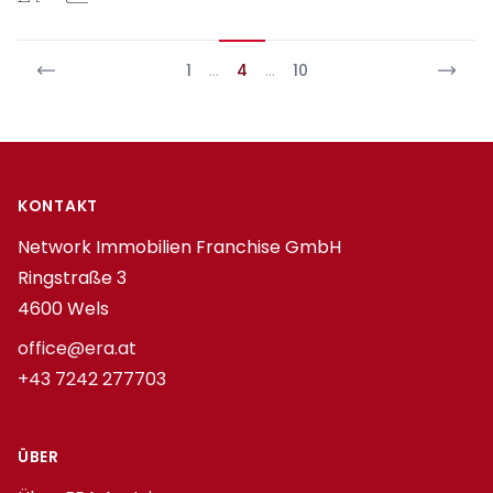
1
…
4
…
10
Footer
KONTAKT
Network Immobilien Franchise GmbH
Ringstraße 3
4600 Wels
office@era.at
+43 7242 277703
ÜBER