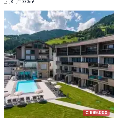
8
330m²
€ 699.000