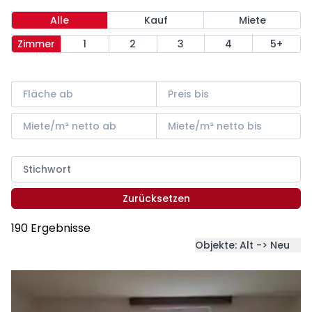
Alle
Kauf
Miete
Zimmer
1
2
3
4
5+
Zurücksetzen
190 Ergebnisse
Objekte: Alt -> Neu