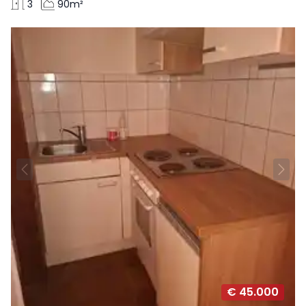
3
90m²
€ 45.000