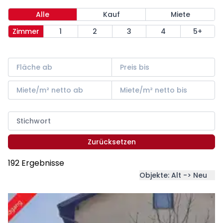
Alle
Kauf
Miete
Zimmer
1
2
3
4
5+
Zurücksetzen
192 Ergebnisse
Objekte: Alt -> Neu