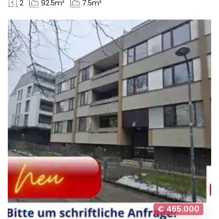
2
92.5m²
7.5m²
€ 465.000