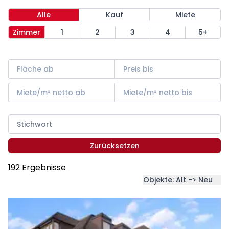
Alle
Kauf
Miete
Zimmer
1
2
3
4
5+
Zurücksetzen
192 Ergebnisse
Objekte: Alt -> Neu