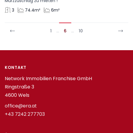
Mürzzuschlag zu mieten !
3
74.4m²
6m²
1
…
6
…
10
Footer
KONTAKT
Network Immobilien Franchise GmbH
Ringstraße 3
4600 Wels
office@era.at
+43 7242 277703