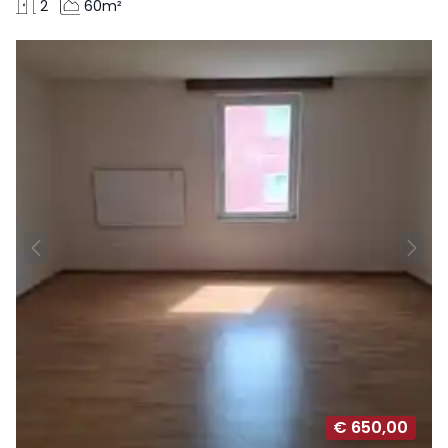
2
60m²
€ 650,00