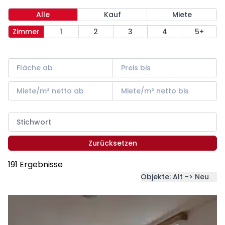
Alle
Kauf
Miete
Zimmer
1
2
3
4
5+
Zurücksetzen
191 Ergebnisse
Objekte: Alt -> Neu