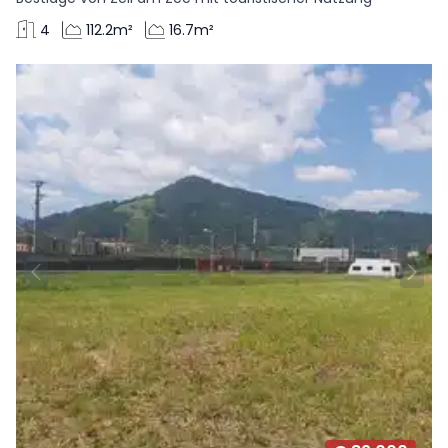
4
112.2m²
16.7m²