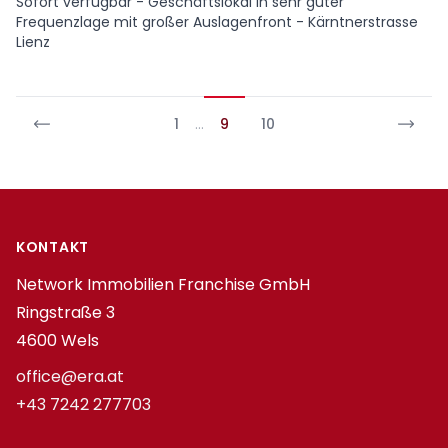
Sofort verfügbar - Geschäftslokal in sehr guter
Frequenzlage mit großer Auslagenfront - Kärntnerstrasse
Lienz
1
…
9
10
Footer
KONTAKT
Network Immobilien Franchise GmbH
Ringstraße 3
4600 Wels
office@era.at
+43 7242 277703