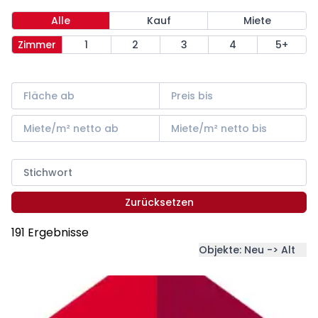
Alle
Kauf
Miete
Zimmer
1
2
3
4
5+
Zurücksetzen
191 Ergebnisse
Objekte: Neu -> Alt