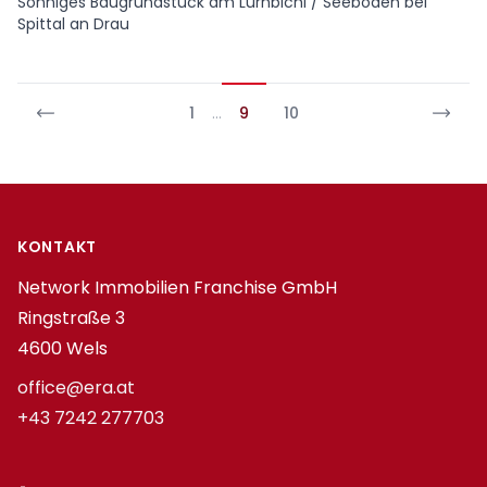
Sonniges Baugrundstück am Lurnbichl / Seeboden bei
Spittal an Drau
1
…
9
10
Footer
KONTAKT
Network Immobilien Franchise GmbH
Ringstraße 3
4600 Wels
office@era.at
+43 7242 277703