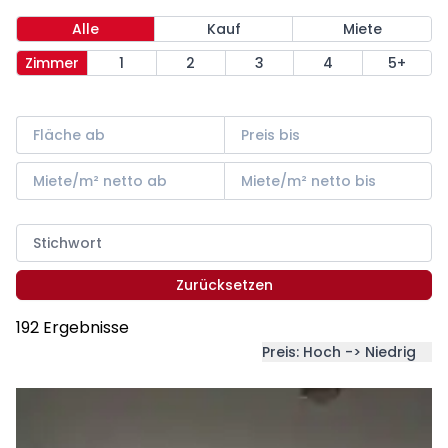
Alle
Kauf
Miete
Zimmer
1
2
3
4
5+
Zurücksetzen
192 Ergebnisse
Preis: Hoch -> Niedrig