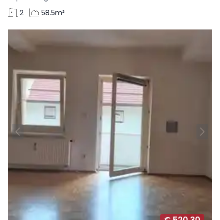
2
58.5m²
€ 520,30