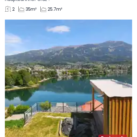
2
35m²
25.7m²