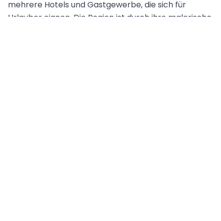
mehrere Hotels und Gastgewerbe, die sich für
Urlauber eignen. Die Region ist durch ihre malerische
Landschaft bekannt.