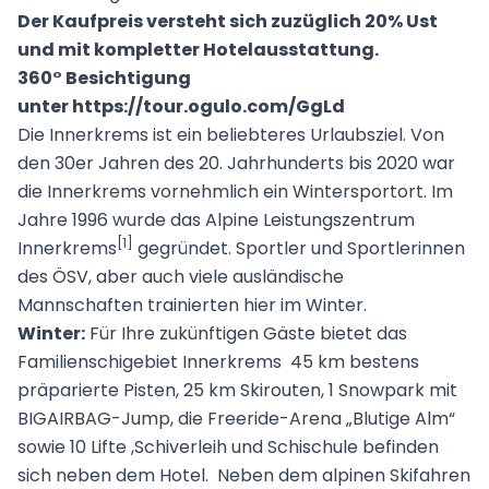
Der Kaufpreis versteht sich zuzüglich 20% Ust
und mit kompletter Hotelausstattung.
360° Besichtigung
unter https://tour.ogulo.com/GgLd
Die Innerkrems ist ein beliebteres Urlaubsziel. Von
den 30er Jahren des 20. Jahrhunderts bis 2020 war
die Innerkrems vornehmlich ein
Wintersportort
. Im
Jahre 1996 wurde das Alpine Leistungszentrum
[1]
Innerkrems
gegründet. Sportler und Sportlerinnen
des
ÖSV
, aber auch viele ausländische
Mannschaften trainierten hier im Winter.
Winter:
Für Ihre zukünftigen Gäste bietet das
Familienschigebiet Innerkrems 45 km bestens
präparierte Pisten, 25 km Skirouten, 1 Snowpark mit
BIGAIRBAG-Jump, die Freeride-Arena „Blutige Alm“
sowie 10 Lifte ,Schiverleih und Schischule befinden
sich neben dem Hotel. Neben dem alpinen Skifahren