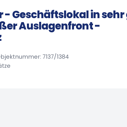
r - Geschäftslokal in sehr
ßer Auslagenfront -
z
/ Objektnummer: 7137/1384
ätze