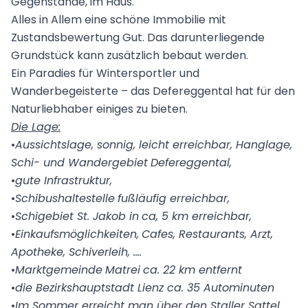
Gegenstände, im Haus.
Alles in Allem eine schöne Immobilie mit
Zustandsbewertung Gut. Das darunterliegende
Grundstück kann zusätzlich bebaut werden.
Ein Paradies für Wintersportler und
Wanderbegeisterte – das Defereggental hat für den
Naturliebhaber einiges zu bieten.
Die Lage:
•
Aussichtslage, sonnig, leicht erreichbar, Hanglage,
Schi- und Wandergebiet
Defereggental
,
•
gute Infrastruktur,
•
Schibushaltestelle
fußläufig erreichbar,
•
Schigebiet St. Jakob in
ca
, 5 km erreichbar,
•
Einkaufsmöglichkeiten,
Cafes
, Restaurants, Arzt,
Apotheke, Schiverleih, ….
•
Marktgemeinde
Matrei
ca. 22 km entfernt
•
die Bezirkshauptstadt Lienz ca. 35 Autominuten
•
Im Sommer erreicht man über den Staller Sattel