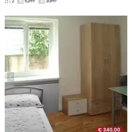
2
52m²
30m²
€ 340,00