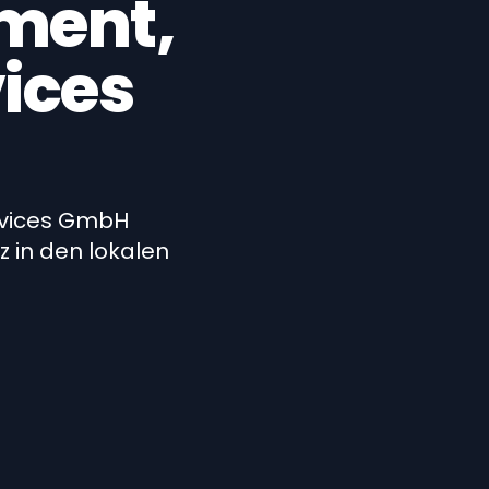
ment,
vices
rvices GmbH
 in den lokalen