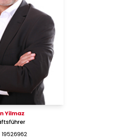
in Yilmaz
ftsführer
 19526962