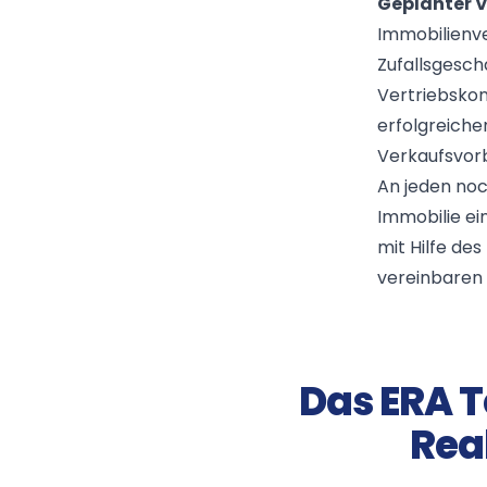
Geplanter V
Immobilienve
Zufallsgesch
Vertriebskon
erfolgreiche
Verkaufsvorb
An jeden noc
Immobilie ei
mit Hilfe de
vereinbaren 
Das ERA 
Rea