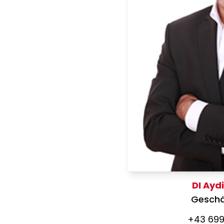
DI Ayd
Geschä
+43 699