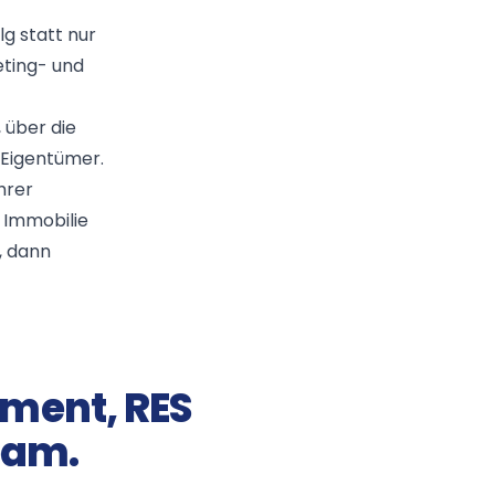
lg statt nur
eting- und
 über die
 Eigentümer.
hrer
 Immobilie
, dann
ment, RES
eam.