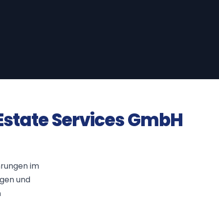
state Services GmbH
ahrungen im
ngen und
m