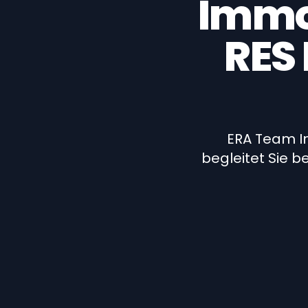
Immo
RES 
ERA Team I
begleitet Sie 