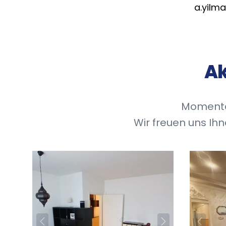
a.yilm
Ak
Momentan
Wir freuen uns I