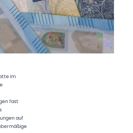
atte im
ie
gen fast
s
rungen auf
d übermäßige