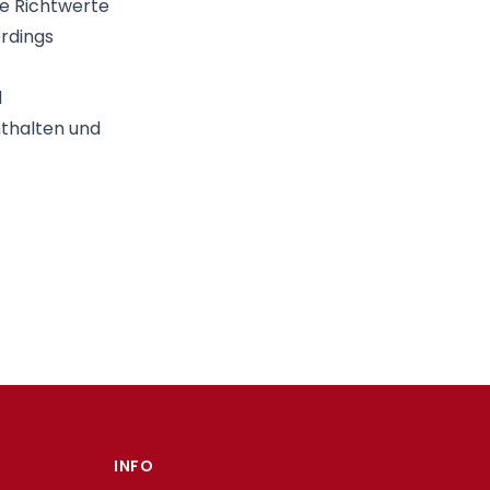
re Richtwerte
rdings
d
nthalten und
INFO