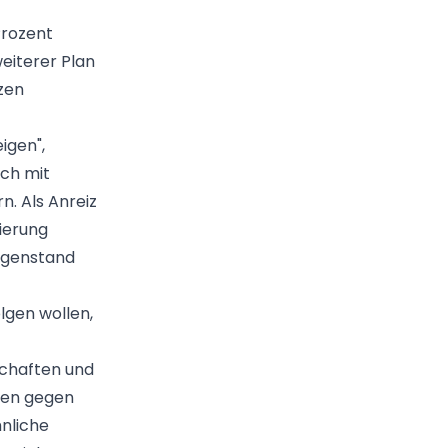
Prozent
weiterer Plan
zen
eigen",
ch mit
n. Als Anreiz
ierung
egenstand
lgen wollen,
schaften und
men gegen
hnliche