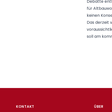
Debatte entf
für Altbauwo
keinen Konse
Das derzeit
voraussichtl
soll am komm
Footer
KONTAKT
ÜBER