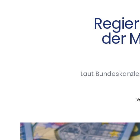
Regier
der M
Laut Bundeskanzler
v