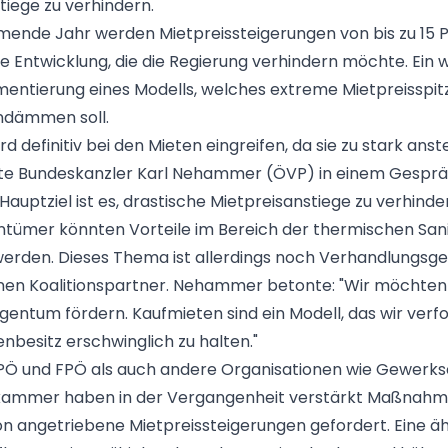
tiege zu verhindern.
ende Jahr werden Mietpreissteigerungen von bis zu 15 
ne Entwicklung, die die Regierung verhindern möchte. Ein 
ementierung eines Modells, welches extreme Mietpreisspit
eindämmen soll.
rd definitiv bei den Mieten eingreifen, da sie zu stark anst
e Bundeskanzler Karl Nehammer (ÖVP) in einem Gesprä
Hauptziel ist es, drastische Mietpreisanstiege zu verhinder
ntümer könnten Vorteile im Bereich der thermischen San
erden. Dieses Thema ist allerdings noch Verhandlungsg
nen Koalitionspartner. Nehammer betonte: "Wir möchten
gentum fördern. Kaufmieten sind ein Modell, das wir verfo
nbesitz erschwinglich zu halten."
SPÖ und FPÖ als auch andere Organisationen wie Gewerk
rkammer haben in der Vergangenheit verstärkt Maßnah
ion angetriebene Mietpreissteigerungen gefordert. Eine ä