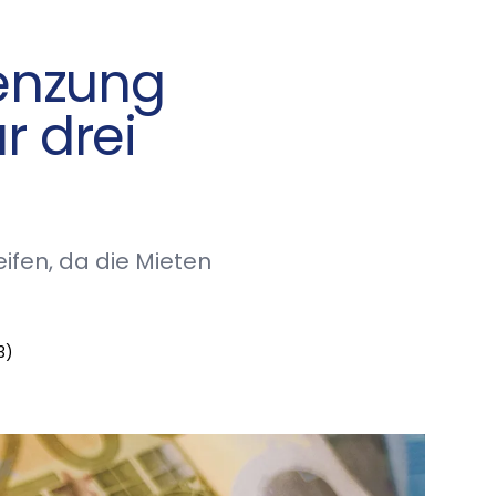
renzung
r drei
ifen, da die Mieten
3)