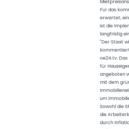
Mietpreisans
Für das komm
erwartet, ei
ist die Impl
langfristig 
"Der Staat wi
kommentiert
oe24.tv. Das 
für Hauseige
angeboten w
mit dem grü
Immobilienei
um Immobilie
Sowohl die 
die Arbeite
durch Inflat