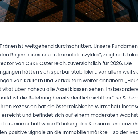
 Tränen ist weitgehend durchschritten. Unsere Fundame
n den Beginn eines neuen Immobilienzyklus“, zeigt sich Luk
ector von CBRE Österreich, zuversichtlich für 2026. Die
ungen hätten sich spürbar stabilisiert, vor allem weil si
ungen von Käufern und Verkäufern weiter annähern. „Heu
ktivität über nahezu alle Assetklassen sehen. Insbesonde
rkt ist die Belebung bereits deutlich sichtbar“, so Schwa
hren Rezession hat die österreichische Wirtschaft insge
erreicht und befindet sich auf einem moderaten Wachs
lation, eine schrittweise Erholung des Konsums und anzie
en positive Signale an die Immobilienmärkte – so der Rea