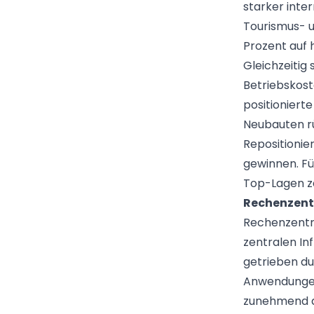
starker inte
Tourismus- u
Prozent auf 
Gleichzeitig
Betriebskost
positionierte
Neubauten rü
Repositioni
gewinnen. Fü
Top-Lagen zä
Rechenzentr
Rechenzentre
zentralen In
getrieben du
Anwendungen 
zunehmend al