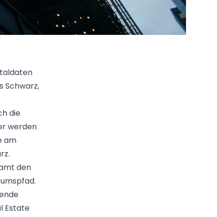
ntaldaten
as Schwarz,
ch die
er werden
re am
rz.
samt den
tumspfad.
hende
l Estate