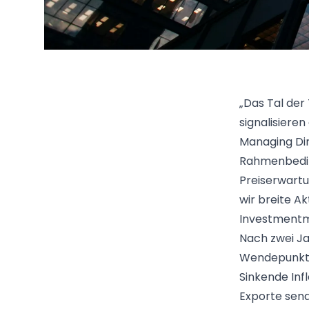
„Das Tal der
signalisiere
Managing Dir
Rahmenbeding
Preiserwart
wir breite A
Investmentma
Nach zwei Ja
Wendepunkt 
Sinkende Inf
Exporte send