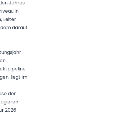
nden Jahres
iveau in
 Leiter
zudem darauf
tungsjahr
ben
ektpipeline
gen, liegt im
ase der
 agieren
ür 2026