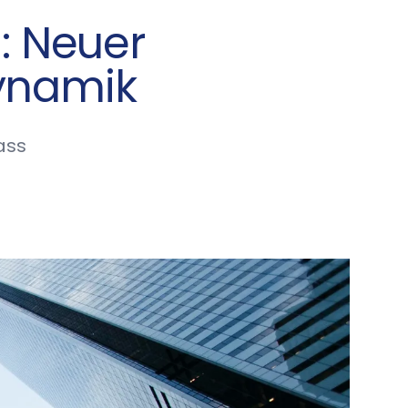
: Neuer
Dynamik
ass