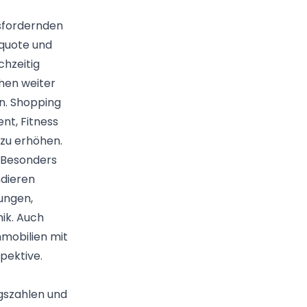
usfordernden
rquote und
hzeitig
hen weiter
n. Shopping
nt, Fitness
zu erhöhen.
 Besonders
ndieren
rungen,
ik. Auch
immobilien mit
spektive.
gszahlen und