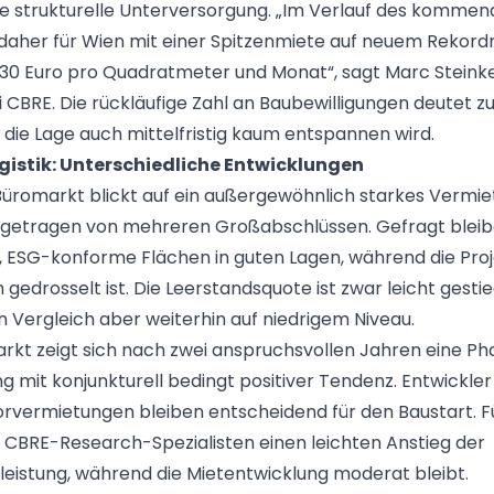
ne strukturelle Unterversorgung. „Im Verlauf des komme
daher für Wien mit einer Spitzenmiete auf neuem Rekordn
30 Euro pro Quadratmeter und Monat“, sagt Marc Steinke,
 CBRE. Die rückläufige Zahl an Baubewilligungen deutet 
h die Lage auch mittelfristig kaum entspannen wird.
gistik: Unterschiedliche Entwicklungen
üromarkt blickt auf ein außergewöhnlich starkes Vermie
, getragen von mehreren Großabschlüssen. Gefragt blei
 ESG-konforme Flächen in guten Lagen, während die Proj
 gedrosselt ist. Die Leerstandsquote ist zwar leicht gestie
 Vergleich aber weiterhin auf niedrigem Niveau.
arkt zeigt sich nach zwei anspruchsvollen Jahren eine Ph
ng mit konjunkturell bedingt positiver Tendenz. Entwickler
Vorvermietungen bleiben entscheidend für den Baustart. F
 CBRE-Research-Spezialisten einen leichten Anstieg der
eistung, während die Mietentwicklung moderat bleibt.