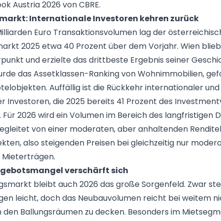
ok Austria 2026 von CBRE.
arkt: Internationale Investoren kehren zurück
 Milliarden Euro Transaktionsvolumen lag der österreichis
rkt 2025 etwa 40 Prozent über dem Vorjahr. Wien blieb
punkt und erzielte das drittbeste Ergebnis seiner Geschi
urde das Assetklassen-Ranking von Wohnimmobilien, gef
elobjekten. Auffällig ist die Rückkehr internationaler und
ller Investoren, die 2025 bereits 41 Prozent des Investme
Für 2026 wird ein Volumen im Bereich des langfristigen 
egleitet von einer moderaten, aber anhaltenden Rendit
kten, also steigenden Preisen bei gleichzeitig nur moder
Mieterträgen.
gebotsmangel verschärft sich
markt bleibt auch 2026 das große Sorgenfeld. Zwar ste
ngen leicht, doch das Neubauvolumen reicht bei weitem ni
in den Ballungsräumen zu decken. Besonders im Mietseg