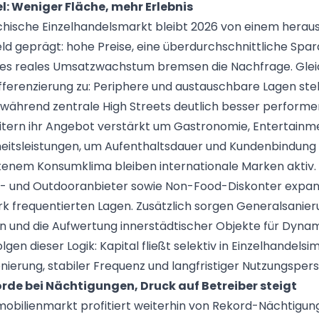
l: Weniger Fläche, mehr Erlebnis
chische Einzelhandelsmarkt bleibt 2026 von einem hera
 geprägt: hohe Preise, eine überdurchschnittliche Spa
es reales Umsatzwachstum bremsen die Nachfrage. Gleic
fferenzierung zu: Periphere und austauschbare Lagen ste
 während zentrale High Streets deutlich besser performe
tern ihr Angebot verstärkt um Gastronomie, Entertainme
eitsleistungen, um Aufenthaltsdauer und Kundenbindung 
tenem Konsumklima bleiben internationale Marken aktiv.
rt- und Outdooranbieter sowie Non-Food-Diskonter expa
tark frequentierten Lagen. Zusätzlich sorgen Generalsanie
und die Aufwertung innerstädtischer Objekte für Dynam
lgen dieser Logik: Kapital fließt selektiv in Einzelhandels
onierung, stabiler Frequenz und langfristiger Nutzungsper
orde bei Nächtigungen, Druck auf Betreiber steigt
obilienmarkt profitiert weiterhin von Rekord-Nächtigun