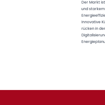
Der Markt is
und starkem
Energieeffiz
Innovative 
rücken in de
Digitalisieru
Energieplanu