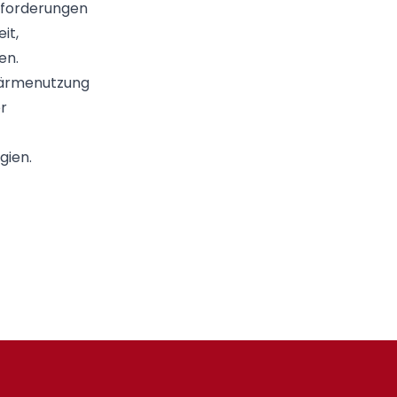
nforderungen
it,
en.
wärmenutzung
r
gien.