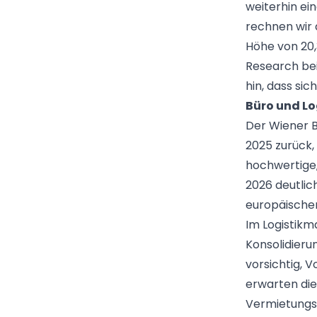
weiterhin ei
rechnen wir 
Höhe von 20,
Research bei
hin, dass sic
Büro und Lo
Der Wiener B
2025 zurück
hochwertige,
2026 deutlich
europäischen
Im Logistikm
Konsolidieru
vorsichtig, 
erwarten die
Vermietungsl