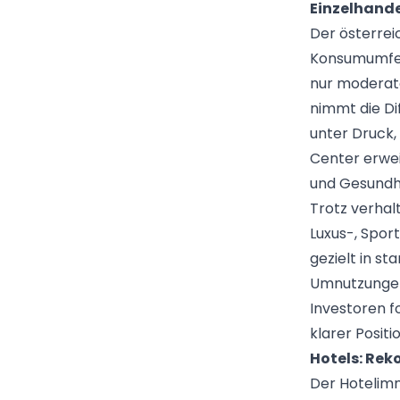
Einzelhande
Der österrei
Konsumumfeld
nur moderat
nimmt die Di
unter Druck,
Center erwei
und Gesundh
Trotz verhal
Luxus-, Spo
gezielt in s
Umnutzungen 
Investoren fo
klarer Positi
Hotels: Rek
Der Hotelimm