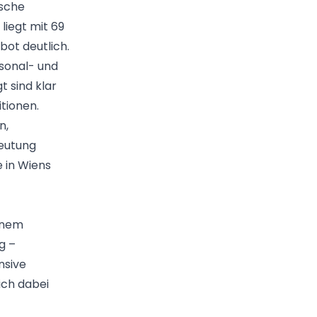
ische
liegt mit 69
ot deutlich.
rsonal- und
t sind klar
itionen.
n,
deutung
 in Wiens
inem
g –
nsive
ich dabei