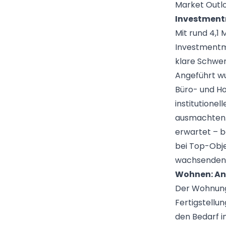
Market Outlo
Investmentm
Mit rund 4,1
Investmentma
klare Schwer
Angeführt w
Büro- und Hot
institutione
ausmachten. 
erwartet – b
bei Top-Obje
wachsenden 
Wohnen: An
Der Wohnungs
Fertigstellu
den Bedarf 