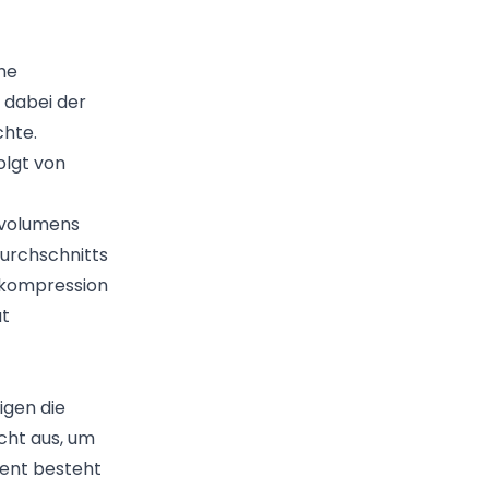
che
 dabei der
chte.
olgt von
ntvolumens
Durchschnitts
ekompression
at
igen die
cht aus, um
ment besteht