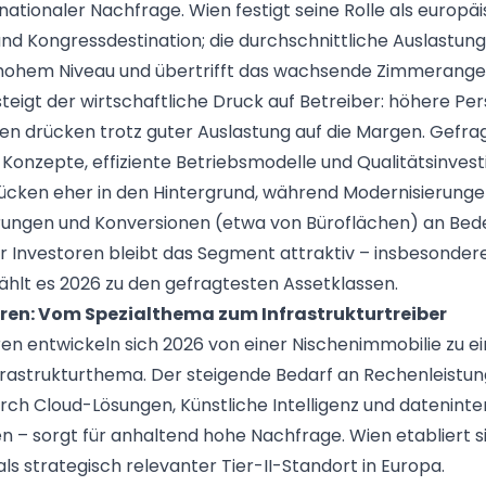
rnationaler Nachfrage. Wien festigt seine Rolle als europä
nd Kongressdestination; die durchschnittliche Auslastung 
hohem Niveau und übertrifft das wachsende Zimmerangeb
 steigt der wirtschaftliche Druck auf Betreiber: höhere Pe
en drücken trotz guter Auslastung auf die Margen. Gefrag
 Konzepte, effiziente Betriebsmodelle und Qualitätsinvest
cken eher in den Hintergrund, während Modernisierunge
erungen und Konversionen (etwa von Büroflächen) an Be
r Investoren bleibt das Segment attraktiv – insbesondere
hlt es 2026 zu den gefragtesten Assetklassen.
en: Vom Spezialthema zum Infrastrukturtreiber
n entwickeln sich 2026 von einer Nischenimmobilie zu e
frastrukturthema. Der steigende Bedarf an Rechenleistun
rch Cloud-Lösungen, Künstliche Intelligenz und dateninte
– sorgt für anhaltend hohe Nachfrage. Wien etabliert s
s strategisch relevanter Tier-II-Standort in Europa.