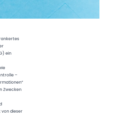
rankertes
er
G) ein
wie
ntrolle –
formationen“
en Zwecken
nd
 von dieser