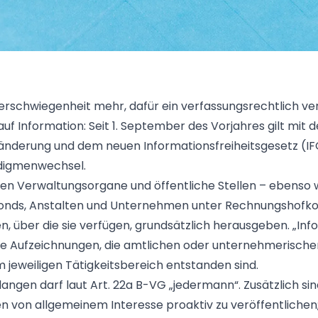
rschwiegenheit mehr, dafür ein verfassungsrechtlich ve
uf Information: Seit 1. September des Vorjahres gilt mit d
nderung und dem neuen Informationsfreiheitsgesetz (IF
digmenwechsel.
en Verwaltungsorgane und öffentliche Stellen – ebenso 
Fonds, Anstalten und Unternehmen unter Rechnungshofko
n, über die sie verfügen, grundsätzlich herausgeben. „In
lle Aufzeichnungen, die amtlichen oder unternehmerisch
m jeweiligen Tätigkeitsbereich entstanden sind.
langen darf laut Art. 22a B-VG „jedermann“. Zusätzlich si
n von allgemeinem Interesse proaktiv zu veröffentlichen;