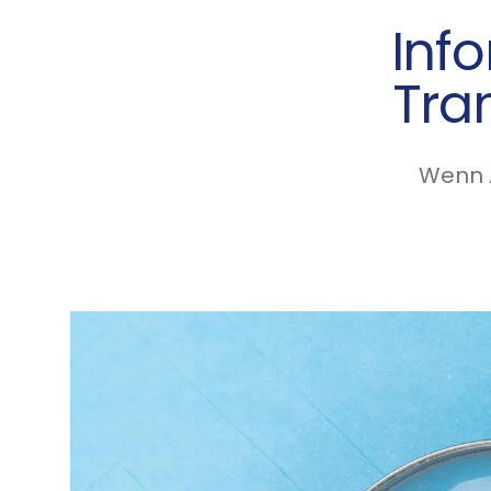
Inf
Tra
Wenn A