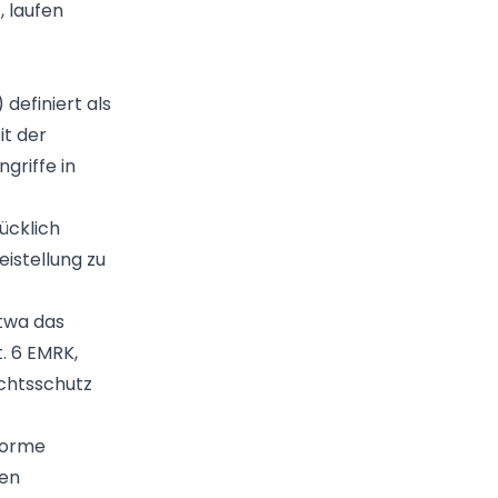
, laufen
definiert als
it der
griffe in
ücklich
eistellung zu
twa das
. 6 EMRK,
echtsschutz
nforme
hen