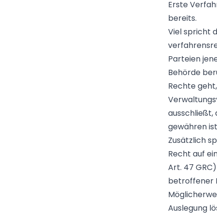
Erste Verfahr
bereits.
Viel spricht
verfahrensre
Parteien jen
Behörde berü
Rechte geht,
Verwaltungsv
ausschließt, 
gewähren ist
Zusätzlich s
Recht auf ei
Art. 47 GRC)
betroffener D
Möglicherwei
Auslegung lö