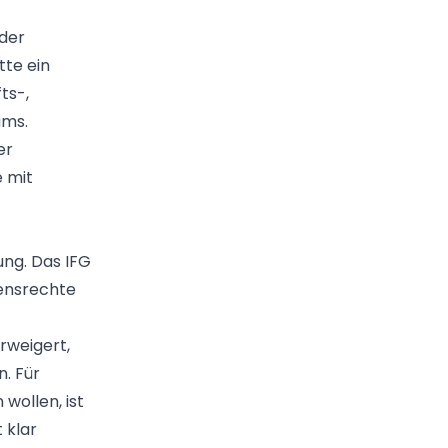
 der
tte ein
ts-,
ums.
er
e mit
ng. Das IFG
rensrechte
rweigert,
. Für
wollen, ist
 klar