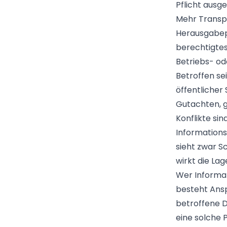
Pflicht ausg
Mehr Transpar
Herausgabepf
berechtigte
Betriebs- od
Betroffen s
öffentlicher
Gutachten, 
Konflikte si
Informations
sieht zwar S
wirkt die La
Wer Informat
besteht Ansp
betroffene D
eine solche 