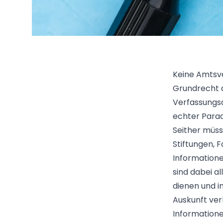
Keine Amtsve
Grundrecht a
Verfassungsä
echter Para
Seither müss
Stiftungen, 
Informatione
sind dabei a
dienen und i
Auskunft ver
Informatione