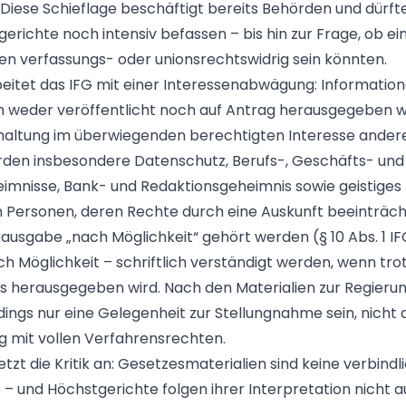
Diese Schieflage beschäftigt bereits Behörden und dürfte
erichte noch intensiv befassen – bis hin zur Frage, ob ei
 verfassungs- oder unionsrechtswidrig sein könnten.
rbeitet das IFG mit einer Interessenabwägung: Informatio
h weder veröffentlicht noch auf Antrag herausgegeben 
altung im überwiegenden berechtigten Interesse anderer
den insbesondere Datenschutz, Berufs-, Geschäfts- und
imnisse, Bank- und Redaktionsgeheimnis sowie geistiges
 Personen, deren Rechte durch eine Auskunft beeinträch
rausgabe „nach Möglichkeit“ gehört werden (§ 10 Abs. 1 IF
ch Möglichkeit – schriftlich verständigt werden, wenn trot
 herausgegeben wird. Nach den Materialien zur Regieru
rdings nur eine Gelegenheit zur Stellungnahme sein, nicht
ng mit vollen Verfahrensrechten.
tzt die Kritik an: Gesetzesmaterialien sind keine verbindl
 – und Höchstgerichte folgen ihrer Interpretation nicht 