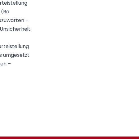
teistellung
 (Ra
abzuwarten –
Unsicherheit.
rteistellung
is umgesetzt
nen –