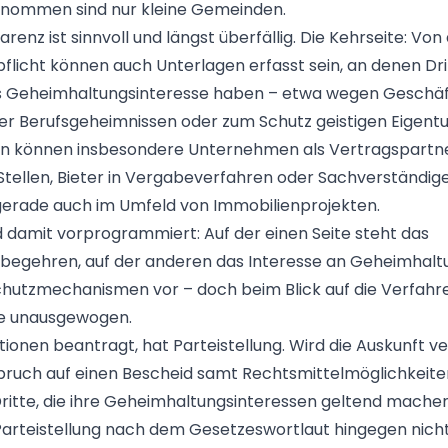
enommen sind nur kleine Gemeinden.
enz ist sinnvoll und längst überfällig. Die Kehrseite: Von
licht können auch Unterlagen erfasst sein, an denen Dri
s Geheimhaltungsinteresse haben – etwa wegen Geschäf
er Berufsgeheimnissen oder zum Schutz geistigen Eigent
ein können insbesondere Unternehmen als Vertragspartn
 Stellen, Bieter in Vergabeverfahren oder Sachverständig
gerade auch im Umfeld von Immobilienprojekten.
nd damit vorprogrammiert: Auf der einen Seite steht das
begehren, auf der anderen das Interesse an Geheimhaltu
chutzmechanismen vor – doch beim Blick auf die Verfah
ge unausgewogen.
ionen beantragt, hat Parteistellung. Wird die Auskunft ve
ruch auf einen Bescheid samt Rechtsmittelmöglichkeiten
ritte, die ihre Geheimhaltungsinteressen geltend machen 
Parteistellung nach dem Gesetzeswortlaut hingegen nicht