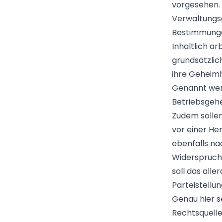
vorgesehen. 
Verwaltungsg
Bestimmungen
Inhaltlich a
grundsätzlic
ihre Geheimh
Genannt wer
Betriebsgehe
Zudem sollen
vor einer He
ebenfalls na
Widerspruchs
soll das alle
Parteistellu
Genau hier se
Rechtsquelle