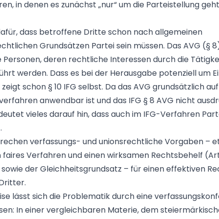
en, in denen es zunächst „nur“ um die Parteistellung geht
 dafür, dass betroffene Dritte schon nach allgemeinen
chtlichen Grundsätzen Partei sein müssen. Das AVG (§ 8) 
e Personen, deren rechtliche Interessen durch die Tätigke
hrt werden. Dass es bei der Herausgabe potenziell um Ein
 zeigt schon § 10 IFG selbst. Da das AVG grundsätzlich auf
erfahren anwendbar ist und das IFG § 8 AVG nicht ausdr
deutet vieles darauf hin, dass auch im IFG-Verfahren Part
.
prechen verfassungs- und unionsrechtliche Vorgaben – e
n faires Verfahren und einen wirksamen Rechtsbehelf (Art
 sowie der Gleichheitsgrundsatz – für einen effektiven R
ritter.
se lässt sich die Problematik durch eine verfassungsko
sen: In einer vergleichbaren Materie, dem steiermärkisc