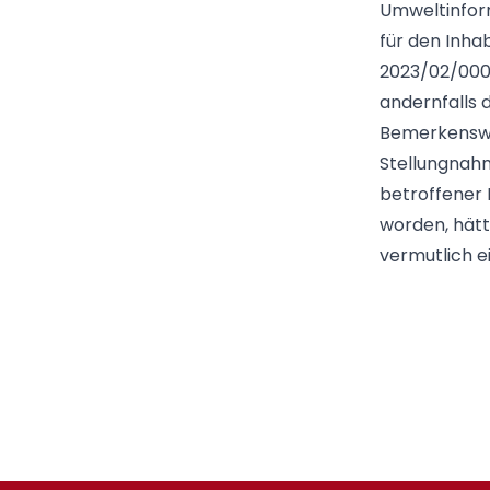
Umweltinform
für den Inha
2023/02/0007
andernfalls 
Bemerkenswer
Stellungnahm
betroffener 
worden, hätt
vermutlich e