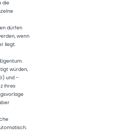
 die
nzelne
nen dürfen
werden, wenn
 liegt.
 Eigentum.
tigt würden,
G) und –
z ihres
ngsvorlage
 aber
iche
automatisch.