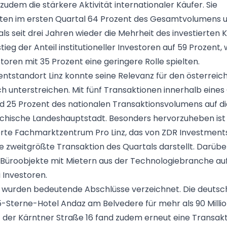
 zudem die stärkere Aktivität internationaler Käufer. Sie
ten im ersten Quartal 64 Prozent des Gesamtvolumens u
s seit drei Jahren wieder die Mehrheit des investierten K
stieg der Anteil institutioneller Investoren auf 59 Prozent
toren mit 35 Prozent eine geringere Rolle spielten.
ntstandort Linz konnte seine Relevanz für den österreic
ch unterstreichen. Mit fünf Transaktionen innerhalb eines
nd 25 Prozent des nationalen Transaktionsvolumens auf di
chische Landeshauptstadt. Besonders hervorzuheben ist
erte Fachmarktzentrum Pro Linz, das von ZDR Investmen
e zweitgrößte Transaktion des Quartals darstellt. Darübe
 Büroobjekte mit Mietern aus der Technologiebranche au
 Investoren.
n wurden bedeutende Abschlüsse verzeichnet. Die deuts
-Sterne-Hotel Andaz am Belvedere für mehr als 90 Millio
der Kärntner Straße 16 fand zudem erneut eine Transakt