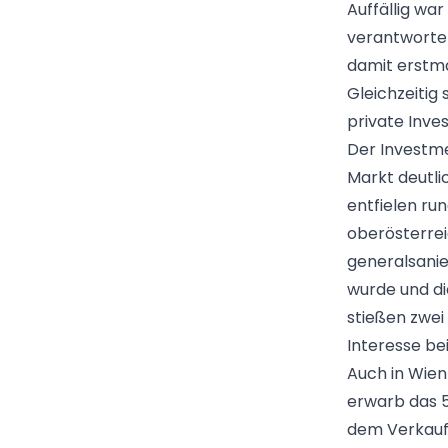
Auffällig war
verantworte
damit erstmal
Gleichzeitig 
private Inves
Der Investme
Markt deutli
entfielen ru
oberösterrei
generalsani
wurde und di
stießen zwei
Interesse bei
Auch in Wie
erwarb das 5
dem Verkauf 