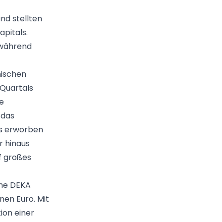
nd stellten
apitals.
, während
hischen
 Quartals
e
 das
ts erworben
r hinaus
f großes
che DEKA
nen Euro. Mit
ion einer