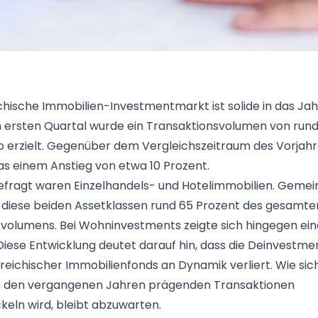
chische Immobilien-Investmentmarkt ist solide in das Ja
m ersten Quartal wurde ein Transaktionsvolumen von run
ro erzielt. Gegenüber dem Vergleichszeitraum des Vorjah
as einem Anstieg von etwa 10 Prozent.
efragt waren Einzelhandels- und Hotelimmobilien. Geme
f diese beiden Assetklassen rund 65 Prozent des gesamte
volumens. Bei Wohninvestments zeigte sich hingegen ei
Diese Entwicklung deutet darauf hin, dass die Deinvestme
reichischer Immobilienfonds an Dynamik verliert. Wie sic
in den vergangenen Jahren prägenden Transaktionen
keln wird, bleibt abzuwarten.