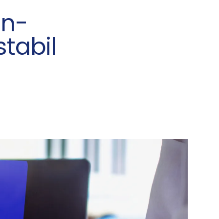
en-
tabil