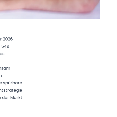
hr 2026
d 548
res
insam
n
ne spürbare
ntstrategie
h der Markt