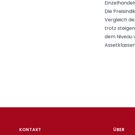
Einzelhandel
Die Preisindi
Vergleich de
trotz steige
dem Niveau v
Assetklassen
Footer
KONTAKT
ÜBER