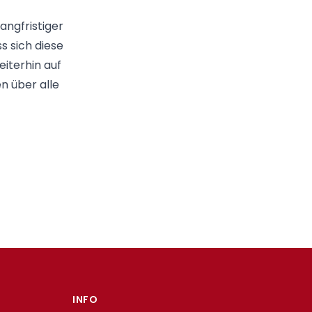
angfristiger
s sich diese
iterhin auf
n über alle
INFO