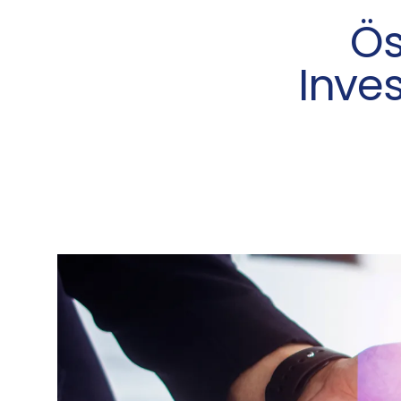
Ös
Inve