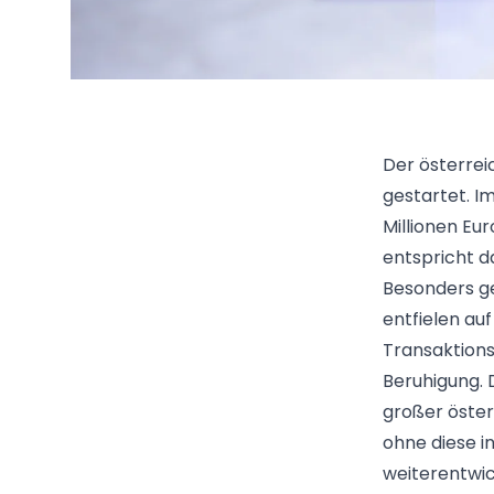
Der österrei
gestartet. I
Millionen Eu
entspricht d
Besonders g
entfielen au
Transaktions
Beruhigung. 
großer öster
ohne diese 
weiterentwic