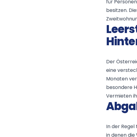
für Personen
besitzen. Di
Zweitwohnung
Leers
Hinte
Der Österrei
eine verstec
Monaten verm
besondere He
Vermieten ih
Abgab
In der Regel 
in denen die