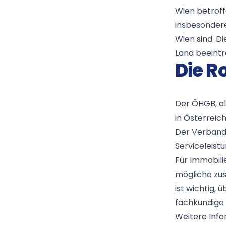
Wien betroffe
insbesondere
Wien sind. D
Land beeintr
Die R
Der ÖHGB, a
in Österreich
Der Verband 
Serviceleistu
Für Immobilie
mögliche zus
ist wichtig,
fachkundige
Weitere Info