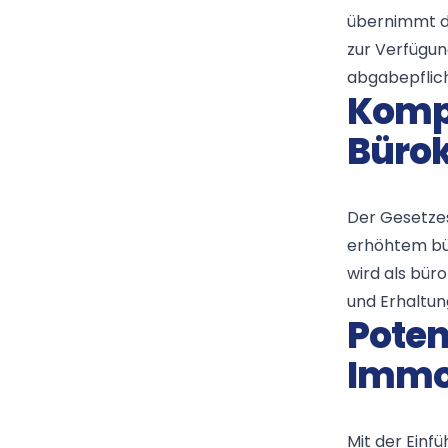
übernimmt de
zur Verfügun
abgabepflich
Komp
Bürok
Der Gesetzes
erhöhtem bür
wird als bür
und Erhaltu
Poten
Immo
Mit der Einf