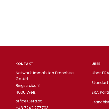
Footer
KONTAKT
ÜBER
Network Immobilien Franchise
Über ERA
GmbH
Standort
Ringstraße 3
4600 Wels
ERA Part
office@era.at
Franchis
+43 7242 277703