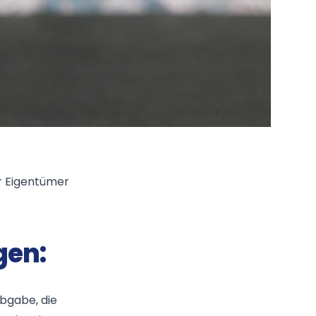
r Eigentümer
gen:
bgabe, die