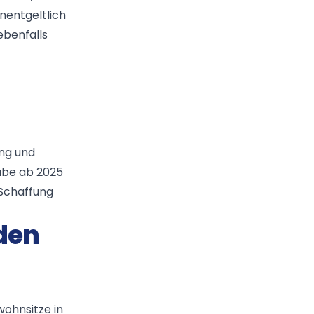
nentgeltlich
ebenfalls
ung und
abe ab 2025
 Schaffung
den
ohnsitze in