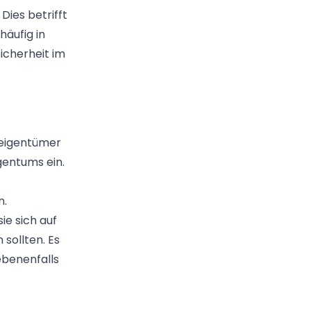
Dies betrifft
häufig in
icherheit im
seigentümer
igentums ein.
n.
ie sich auf
sollten. Es
ebenenfalls