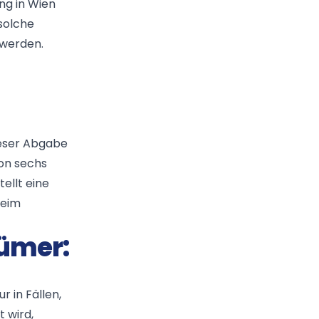
ng in Wien
solche
 werden.
ieser Abgabe
on sechs
ellt eine
beim
tümer:
r in Fällen,
 wird,