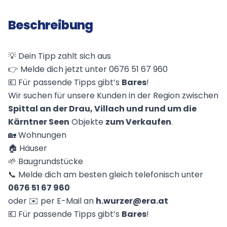
Beschreibung
💡 Dein Tipp zahlt sich aus
👉 Melde dich jetzt unter 0676 51 67 960
💶 Für passende Tipps gibt’s
Bares
!
Wir suchen für unsere Kunden in der Region zwischen
Spittal an der Drau, Villach und rund um die
Kärntner Seen
Objekte
zum Verkaufen
.
🏡 Wohnungen
🏠 Häuser
🌱 Baugrundstücke
📞 Melde dich am besten gleich telefonisch unter
0676 51 67 960
oder ✉️ per E-Mail an
h.wurzer@era.at
💶 Für passende Tipps gibt’s
Bares
!