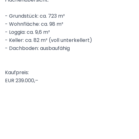
- Grundstück: ca. 723 m²
- Wohnfläche: ca. 98 m²
- Loggia: ca. 9,6 m²
- Keller: ca. 82 m² (voll unterkellert)
- Dachboden: ausbaufähig
Kaufpreis:
EUR 239.000,–
Finanzierungshilfe wird gerne angeboten
Alle Angaben sind ohne Gewähr und basieren
ausschließlich auf Informationen, die uns von
unserem Auftraggeber übermittelt wurden. Eine
Weitergabe der übermittelten Daten an Dritte ist
nicht gestattet. Wir übernehmen keine Gewähr für