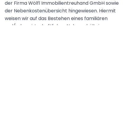
der Firma Wölfl Immobilientreuhand GmbH sowie
der Nebenkostenübersicht hingewiesen. Hiermit
weisen wir auf das Bestehen eines familiären
und/oder wirtschaftlichen Naheverhältnis zum
Vermieter/Verkäufer hin.
Lage und Verkehrsanbindung
Ruhe trifft Erreichbarkeit Die Liegenschaft befindet
sich in absoluter Grünruhelage in 2191 Gaweinstal,
eingebettet in eine weitläufige Naturkulisse mit
Feldern und Wiesen. Gleichzeitig profitieren Sie von
einer ausgezeichneten Infrastruktur: *
Nahversorgung, Gastronomie, Banken und
medizinische Einrichtungen direkt im Ort *
Kindergarten und Schule in unmittelbarer Nähe Die