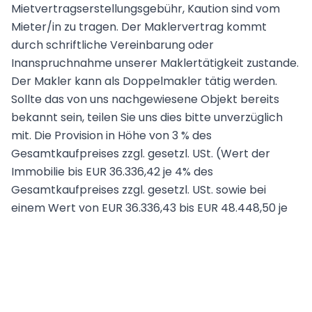
Mietvertragserstellungsgebühr, Kaution sind vom
Mieter/in zu tragen. Der Maklervertrag kommt
durch schriftliche Vereinbarung oder
Inanspruchnahme unserer Maklertätigkeit zustande.
Der Makler kann als Doppelmakler tätig werden.
Sollte das von uns nachgewiesene Objekt bereits
bekannt sein, teilen Sie uns dies bitte unverzüglich
mit. Die Provision in Höhe von 3 % des
Gesamtkaufpreises zzgl. gesetzl. USt. (Wert der
Immobilie bis EUR 36.336,42 je 4% des
Gesamtkaufpreises zzgl. gesetzl. USt. sowie bei
einem Wert von EUR 36.336,43 bis EUR 48.448,50 je
EUR 1.453,46 (Schwellenwertregelung gem. §12 Abs. 4
ImmobilienmaklerVO)) bzw. 2 BMM ist ausschließlich
bei Zustandekommen eines gültigen
Rechtsgeschäfts fällig und vom Käufer bzw. Mieter
an ERA, Wölfl Immobilientreuhand GmbH, zu zahlen.