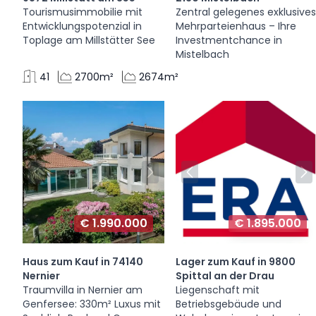
Tourismusimmobilie mit
Zentral gelegenes exklusive
Entwicklungspotenzial in
Mehrparteienhaus – Ihre
Toplage am Millstätter See
Investmentchance in
Mistelbach
41
2700m²
2674m²
€ 1.990.000
€ 1.895.000
Haus zum Kauf in 74140
Lager zum Kauf in 9800
Nernier
Spittal an der Drau
Traumvilla in Nernier am
Liegenschaft mit
Genfersee: 330m² Luxus mit
Betriebsgebäude und