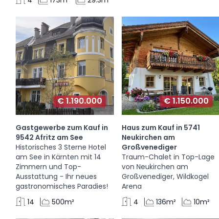
€ 1.190.000
€ 1.150.000
Gastgewerbe zum Kauf in
Haus zum Kauf in 5741
9542 Afritz am See
Neukirchen am
Historisches 3 Sterne Hotel
Großvenediger
am See in Kärnten mit 14
Traum-Chalet in Top-Lage
Zimmern und Top-
von Neukirchen am
Ausstattung - Ihr neues
Großvenediger, Wildkogel
gastronomisches Paradies!
Arena
14
500m²
4
136m²
10m²