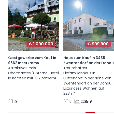
€ 1.090.000
€ 999.900
Gastgewerbe zum Kauf in
Haus zum Kauf in 3435
9862 Innerkrems
Zwentendorf an der Donau
Attraktiver Preis:
Traumhaftes
Charmantes 3-Sterne-Hotel
Einfamilienhaus in
in Kärnten mit 18 Zimmern!
Buttendorf in der Nähe von
Zwentendorf an der Donau 
Luxuriöses Wohnen auf
228m²
18
5
228m²