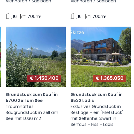
Viehhofen / Saalbach
Viehhofen / Saalbach
16
700m²
16
700m²
€ 1.450.400
€ 1.365.050
Grundstück zum Kauf in
Grundstück zum Kauf in
5700 Zell am See
6532 Ladis
Traumhaftes
Exklusives Grundstück in
Baugrundstück in Zell am
Bestlage - ein "Filetstück"
See mit 1.036 m2
mit Seltenheitswert in
Serfaus - Fiss - Ladis