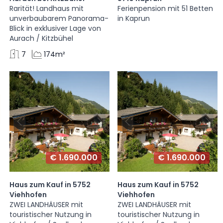
s
Rarität! Landhaus mit
Ferienpension mit 51 Betten
unverbaubarem Panorama-
in Kaprun
Blick in exklusiver Lage von
Aurach / Kitzbühel
7
174m²
€ 1.690.000
€ 1.690.000
Haus zum Kauf in 5752
Haus zum Kauf in 5752
Viehhofen
Viehhofen
ZWEI LANDHÄUSER mit
ZWEI LANDHÄUSER mit
touristischer Nutzung in
touristischer Nutzung in