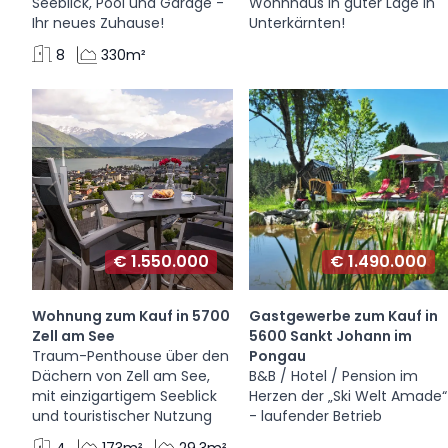
Seeblick, Pool und Garage -
Wohnhaus in guter Lage in
Ihr neues Zuhause!
Unterkärnten!
8
330m²
€ 1.550.000
€ 1.490.000
Wohnung zum Kauf in 5700
Gastgewerbe zum Kauf in
Zell am See
5600 Sankt Johann im
Traum-Penthouse über den
Pongau
Dächern von Zell am See,
B&B / Hotel / Pension im
mit einzigartigem Seeblick
Herzen der „Ski Welt Amade“
und touristischer Nutzung
- laufender Betrieb
4
173m²
29.3m²