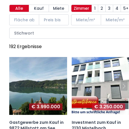
Alle
Kauf
Miete
Zimmer
1
2
3
4
5+
192 Ergebnisse
€ 3.990.000
€ 3.250.000
Gastgewerbe zum Kauf in
Investment zum Kauf in
9872 Millstatt am See
2130 Mistelbach