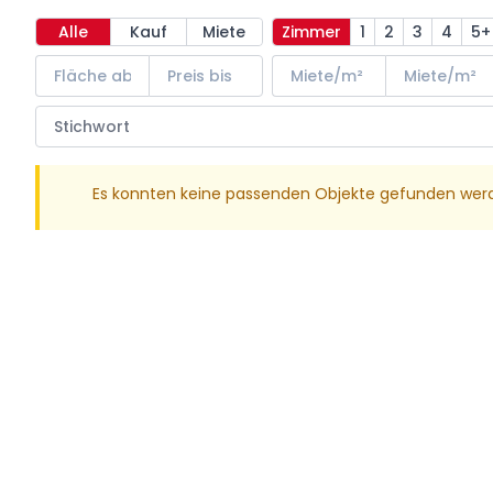
Alle
Kauf
Miete
Zimmer
1
2
3
4
5+
Es konnten keine passenden Objekte gefunden wer