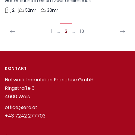
Gartenfläche in einem Zweifamilienhaus.
2
52m²
30m²
1
…
3
…
10
Footer
KONTAKT
Network Immobilien Franchise GmbH
Ringstraße 3
4600 Wels
office@era.at
+43 7242 277703