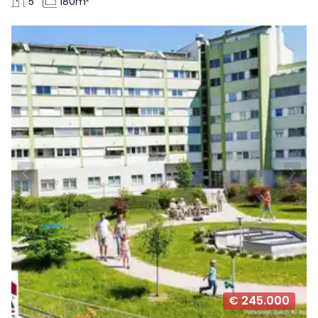
5
180m²
€ 245.000