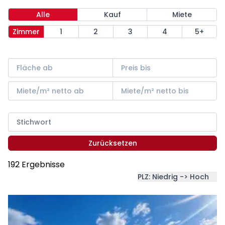
Alle
Kauf
Miete
Zimmer
1
2
3
4
5+
Zurücksetzen
192 Ergebnisse
PLZ: Niedrig -> Hoch