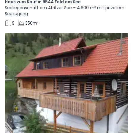
Haus zum Kauf in 9544 Feld am See
Seeliegenschaft am Afritzer See – 4.600 m² mit privatem
Seezugang
9
350m²