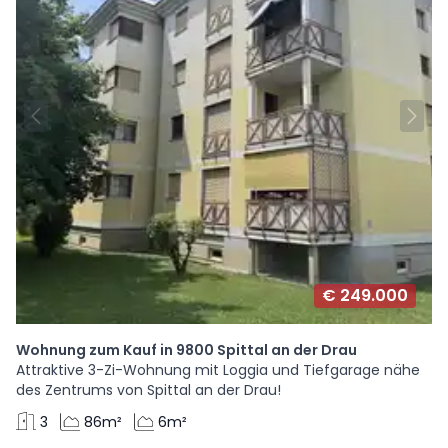
€ 249.000
Wohnung zum Kauf in 9800 Spittal an der Drau
Attraktive 3-Zi-Wohnung mit Loggia und Tiefgarage nähe
des Zentrums von Spittal an der Drau!
3
86m²
6m²