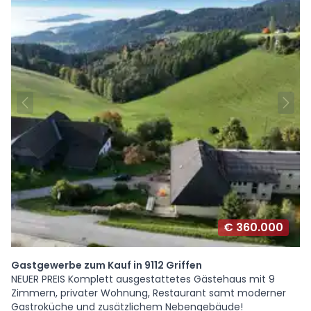
€ 360.000
Gastgewerbe zum Kauf in 9112 Griffen
NEUER PREIS Komplett ausgestattetes Gästehaus mit 9
Zimmern, privater Wohnung, Restaurant samt moderner
Gastroküche und zusätzlichem Nebengebäude!