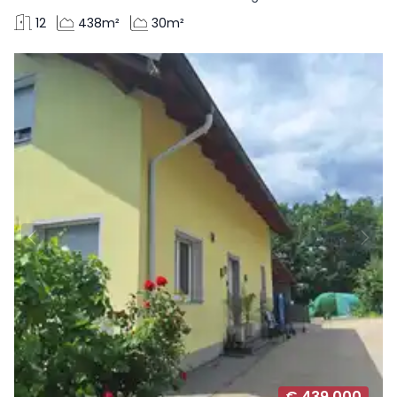
12
438m²
30m²
€ 439.000