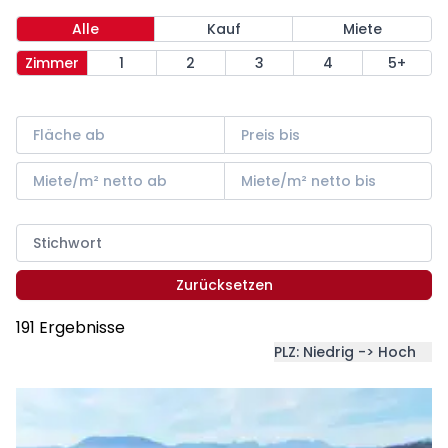
Alle
Kauf
Miete
Zimmer
1
2
3
4
5+
Zurücksetzen
191 Ergebnisse
PLZ: Niedrig -> Hoch