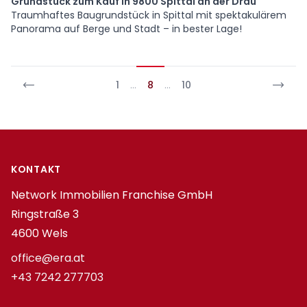
Grundstück zum Kauf in 9800 Spittal an der Drau
Traumhaftes Baugrundstück in Spittal mit spektakulärem
Panorama auf Berge und Stadt – in bester Lage!
1
…
8
…
10
Footer
KONTAKT
Network Immobilien Franchise GmbH
Ringstraße 3
4600 Wels
office@era.at
+43 7242 277703