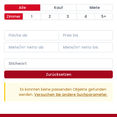
Alle
Kauf
Miete
Zimmer
1
2
3
4
5+
Zurücksetzen
Es konnten keine passenden Objekte gefunden
werden.
Versuchen Sie andere Suchparameter.