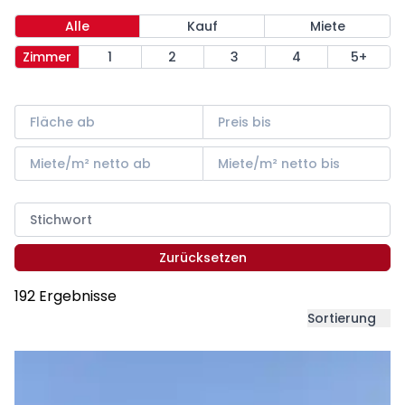
Alle
Kauf
Miete
Zimmer
1
2
3
4
5+
Zurücksetzen
192 Ergebnisse
Sortierung