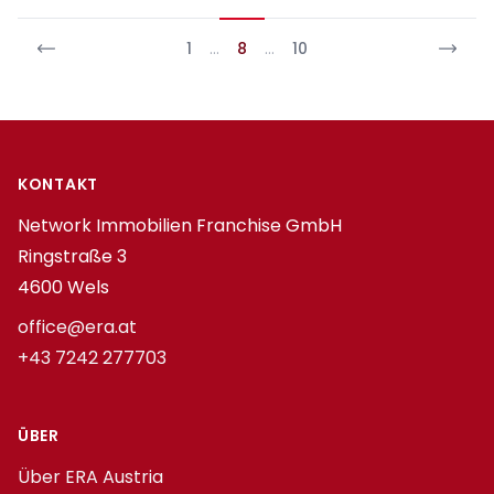
1
…
8
…
10
Footer
KONTAKT
Network Immobilien Franchise GmbH
Ringstraße 3
4600 Wels
office@era.at
+43 7242 277703
ÜBER
Über ERA Austria