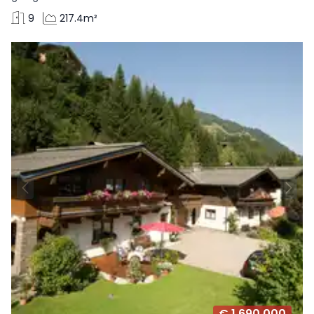
9
217.4m²
€ 1.690.000