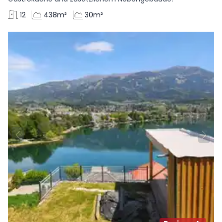
12
438m²
30m²