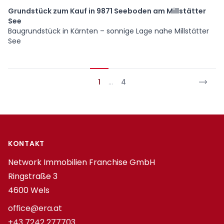
Grundstück zum Kauf in 9871 Seeboden am Millstätter
See
Baugrundstück in Kärnten – sonnige Lage nahe Millstätter
See
1
…
4
Footer
KONTAKT
Network Immobilien Franchise GmbH
Ringstraße 3
4600 Wels
office@era.at
+43 7242 277703