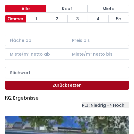
Alle
Kauf
Miete
Zimmer
1
2
3
4
5+
Zurücksetzen
192 Ergebnisse
PLZ: Niedrig -> Hoch