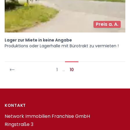
Preis a. A.
Lager zur Miete in keine Angabe
Produktions oder Lagerhalle mit Bürotrakt zu vermieten !
1
…
10
Footer
KONTAKT
Network Immobilien Franchise GmbH
Ringstraße 3