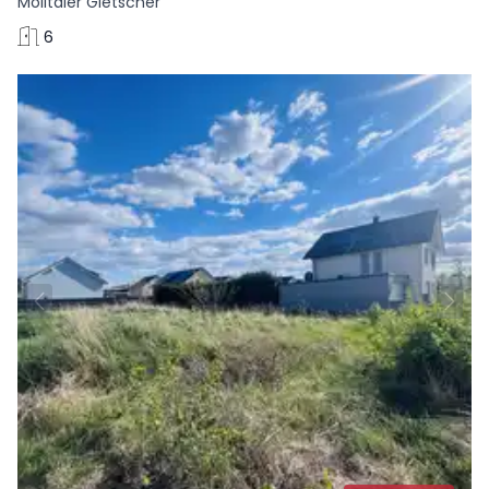
Mölltaler Gletscher
6