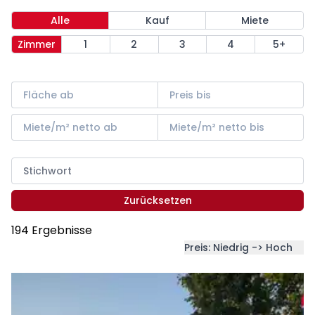
Alle
Kauf
Miete
Zimmer
1
2
3
4
5+
Zurücksetzen
194 Ergebnisse
Preis: Niedrig -> Hoch