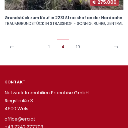
€ 275.000
Grundstück zum Kauf in 2231 Strasshof an der Nordbahn
TRAUMGRUNDSTÜCK IN STRASSHOF - SONNIG, RUHIG, ZENTRAL
1
…
4
…
10
Footer
KONTAKT
Network Immobilien Franchise GmbH
Ringstraße 3
4600 Wels
office@era.at
+43 7242 277703