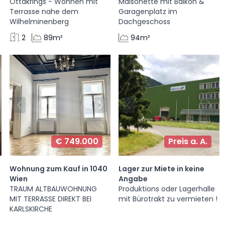
Ottakrings - Wohnen mit
Maisonette mit Balkon &
Terrasse nahe dem
Garagenplatz im
Wilhelminenberg
Dachgeschoss
2
89m²
94m²
€ 749.000
Preis a. A.
Wohnung zum Kauf in 1040
Lager zur Miete in keine
Wien
Angabe
TRAUM ALTBAUWOHNUNG
Produktions oder Lagerhalle
MIT TERRASSE DIREKT BEI
mit Bürotrakt zu vermieten !
KARLSKIRCHE