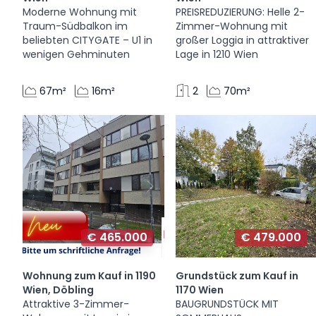
Moderne Wohnung mit
PREISREDUZIERUNG: Helle 2-
Traum-Südbalkon im
Zimmer-Wohnung mit
beliebten CITYGATE – U1 in
großer Loggia in attraktiver
wenigen Gehminuten
Lage in 1210 Wien
67m²
16m²
2
70m²
€ 465.000
€ 479.000
Wohnung zum Kauf in 1190
Grundstück zum Kauf in
Wien, Döbling
1170 Wien
Attraktive 3-Zimmer-
BAUGRUNDSTÜCK MIT