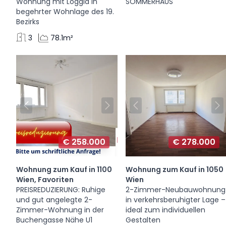
Wohnung mit Loggia in
SOMMERHAUS
begehrter Wohnlage des 19.
Bezirks
3
78.1m²
€ 258.000
€ 278.000
Wohnung zum Kauf in 1100
Wohnung zum Kauf in 1050
Wien, Favoriten
Wien
PREISREDUZIERUNG: Ruhige
2-Zimmer-Neubauwohnung
und gut angelegte 2-
in verkehrsberuhigter Lage –
Zimmer-Wohnung in der
ideal zum individuellen
Buchengasse Nähe U1
Gestalten