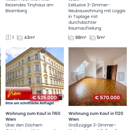
Reizendes Tinyhaus am
Exklusive 3-Zimmer-
Bisamberg
Neubauwohnung mit Loggia
in Toplage mit
durchdachter
Raumaufteilung
1
43m²
88m²
5m²
€ 525.000
€ 570.000
Wohnung zum Kauf in 1160
Wohnung zum Kauf in 1120
Wien
Wien
Über den Dächern
Großzügige 3-Zimmer-