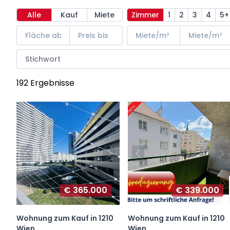
Alle
Kauf
Miete
Zimmer
1
2
3
4
5+
192 Ergebnisse
€ 365.000
€ 339.000
Wohnung zum Kauf in 1210
Wohnung zum Kauf in 1210
Wien
Wien