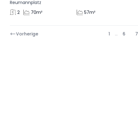
Reumannplatz
2
70m²
57m²
Vorherige
1
…
6