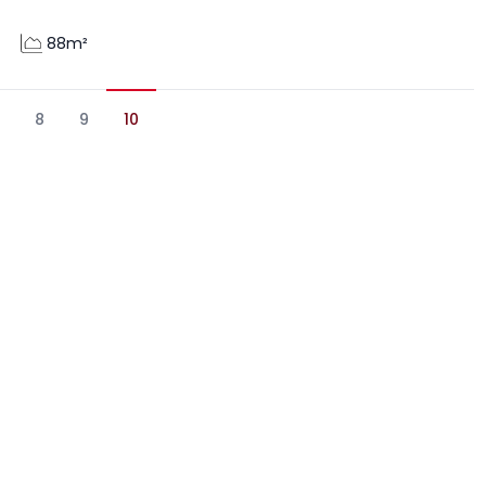
88m²
7
8
9
10