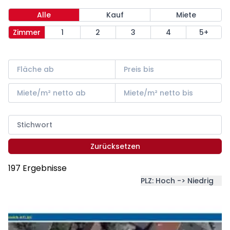
Alle
Kauf
Miete
Zimmer
1
2
3
4
5+
Zurücksetzen
197 Ergebnisse
PLZ: Hoch -> Niedrig