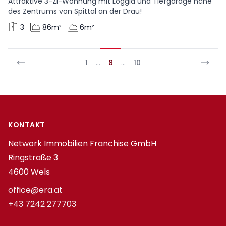
Attraktive 3-Zi-Wohnung mit Loggia und Tiefgarage nähe
des Zentrums von Spittal an der Drau!
3
86m²
6m²
1
…
8
…
10
Footer
KONTAKT
Network Immobilien Franchise GmbH
Ringstraße 3
4600 Wels
office@era.at
+43 7242 277703