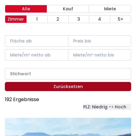
Alle
Kauf
Miete
Zimmer
1
2
3
4
5+
Zurücksetzen
192 Ergebnisse
PLZ: Niedrig -> Hoch