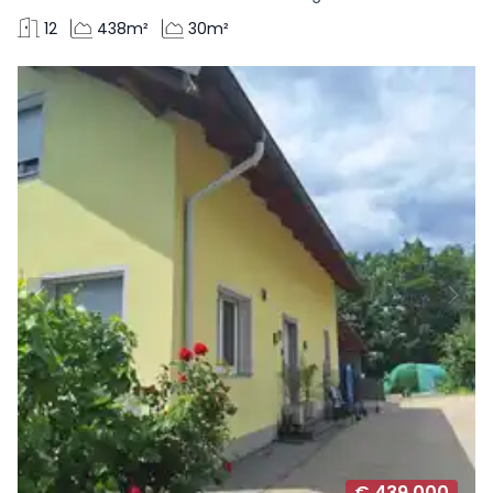
12
438m²
30m²
€ 439.000