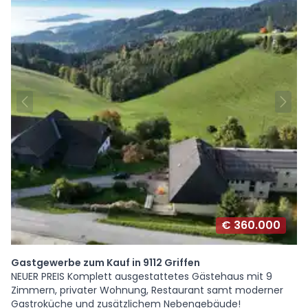
€ 360.000
Gastgewerbe zum Kauf in 9112 Griffen
NEUER PREIS Komplett ausgestattetes Gästehaus mit 9
Zimmern, privater Wohnung, Restaurant samt moderner
Gastroküche und zusätzlichem Nebengebäude!