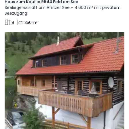
Haus zum Kauf in 9544 Feld am See
Seeliegenschaft am Afritzer See – 4.600 m² mit privatem
Seezugang
9
350m²