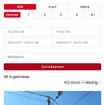
Alle
Kauf
Miete
Zimmer
1
2
3
4
5+
Zurücksetzen
191 Ergebnisse
PLZ: Hoch -> Niedrig