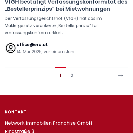
VfGH bestätigt Verfassungskonformität des
„Bestellerprinzips“ bei Mietwohnungen
Der Verfassungsgerichtshof (VfGH) hat das im
Maklergesetz verankerte „Bestellerprinzip“ für
verfassungskonform erklärt.
office@era.at
14. Mar 2025, vor einem Jahr
1
2
Footer
KONTAKT
Network Immobilien Franchise GmbH
Ringstraße 3